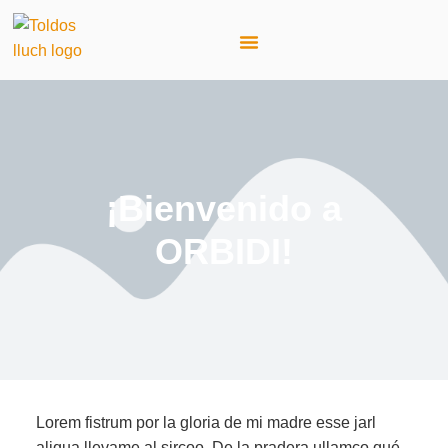
Sobre nosotros
Trabajos realizados
¡Bienvenido a
ORBIDI!
Lorem fistrum por la gloria de mi madre esse jarl
aliqua llevame al sircoo. De la pradera ullamco qué